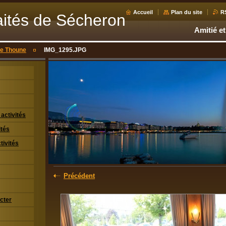
Accueil
Plan du site
R
aités de Sécheron
Amitié et
de Thoune
IMG_1295.JPG
activités
ités
tivités
Précédent
cter