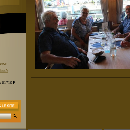
heron
oo.f
r
ry 01710 F
LE SITE