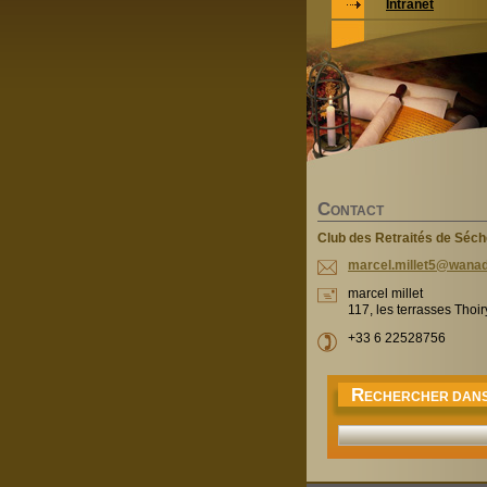
Intranet
C
ONTACT
Club des Retraités de Séc
marcel.m
illet5@w
anad
marcel millet
117, les terrasses Thoi
+33 6 22528756
R
ECHERCHER DANS 