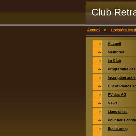
Club Retr
Accueil
Croisière lac 
Accueil
Membres
Le Club
Programme des 
Inscription activ
C.R et Photos ac
PV des AG
News
Liens utiles
Pour nous conta
Sponsoring