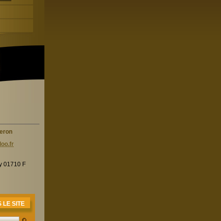
heron
oo.f
r
ry 01710 F
LE SITE