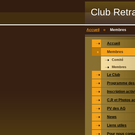
Club Retr
Accueil
Membres
Accueil
Membres
Comité
Membres
Le Club
Programme des 
Inscription activ
C.R et Photos ac
PV des AG
News
Liens utiles
Pour nous conta