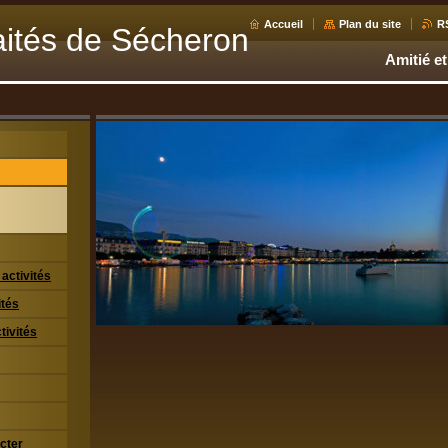
Accueil
Plan du site
R
aités de Sécheron
Amitié et
activités
ités
tivités
cter