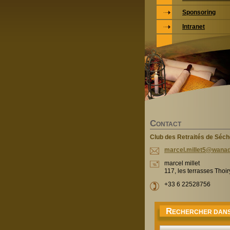
Sponsoring
Intranet
C
ONTACT
Club des Retraités de Séc
marcel.m
illet5@w
anad
marcel millet
117, les terrasses Thoi
+33 6 22528756
R
ECHERCHER DANS 