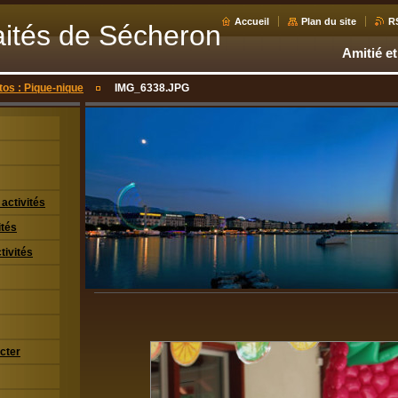
Accueil
Plan du site
R
aités de Sécheron
Amitié et
tos : Pique-nique
IMG_6338.JPG
activités
ités
tivités
cter