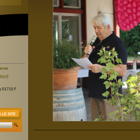
heron
oo.f
r
ry 01710 F
LE SITE