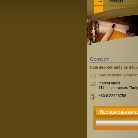
Intranet
C
ONTACT
Club des Retraités de Séc
marcel.m
illet5@w
anad
marcel millet
117, les terrasses Thoi
+33 6 22528756
R
ECHERCHER DANS 