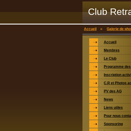
Club Retr
Accueil
Galerie de pho
Accueil
Membres
Le Club
Programme des 
Inscription activ
C.R et Photos ac
PV des AG
News
Liens utiles
Pour nous conta
Sponsoring