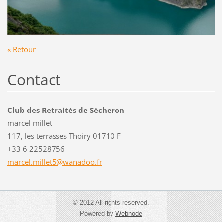
« Retour
Contact
Club des Retraités de Sécheron
marcel millet
117, les terrasses Thoiry 01710 F
+33 6 22528756
marcel.m
illet5@w
anadoo.f
r
© 2012 All rights reserved.
Powered by
Webnode