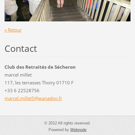
« Retour
Contact
Club des Retraités de Sécheron
marcel millet
117, les terrasses Thoiry 01710 F
+33 6 22528756
marcel.m
illet5@w
anadoo.f
r
© 2012 All rights reserved.
Powered by
Webnode