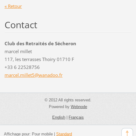
« Retour
Contact
Club des Retraités de Sécheron
marcel millet
117, les terrasses Thoiry 01710 F
+33 6 22528756
marcel.m
illet5@w
anadoo.f
r
© 2012 All rights reserved.
Powered by
Webnode
English
|
Français
Affichage pour:
Pour mobile
|
Standard