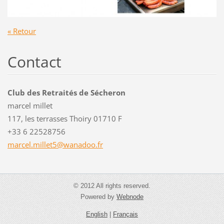
« Retour
Contact
Club des Retraités de Sécheron
marcel millet
117, les terrasses Thoiry 01710 F
+33 6 22528756
marcel.m
illet5@w
anadoo.f
r
© 2012 All rights reserved.
Powered by
Webnode
English
|
Français