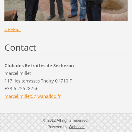
« Retour
Contact
Club des Retraités de Sécheron
marcel millet
117, les terrasses Thoiry 01710 F
+33 6 22528756
marcel.m
illet5@w
anadoo.f
r
© 2012 All rights reserved.
Powered by
Webnode