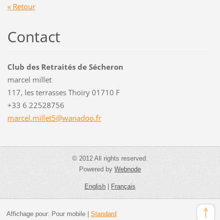
« Retour
Contact
Club des Retraités de Sécheron
marcel millet
117, les terrasses Thoiry 01710 F
+33 6 22528756
marcel.m
illet5@w
anadoo.f
r
© 2012 All rights reserved.
Powered by
Webnode
English
|
Français
Affichage pour:
Pour mobile
|
Standard