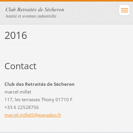
Club Retraités de Sécheron
Amitié et aventure industrielle
2016
Contact
Club des Retraités de Sécheron
marcel millet
117, les terrasses Thoiry 01710 F
+33 6 22528756
marcel.m
illet5@w
anadoo.f
r