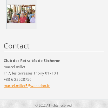
Contact
Club des Retraités de Sécheron
marcel millet
117, les terrasses Thoiry 01710 F
+33 6 22528756
marcel.m
illet5@w
anadoo.f
r
© 2012 All rights reserved.