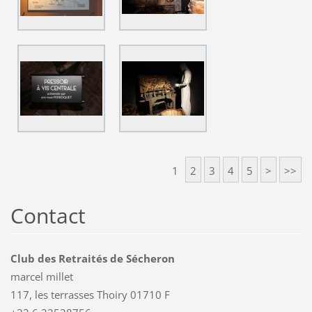
1
2
3
4
5
>
>>
Contact
Club des Retraités de Sécheron
marcel millet
117, les terrasses Thoiry 01710 F