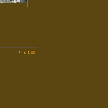
1
|
2
>
>>