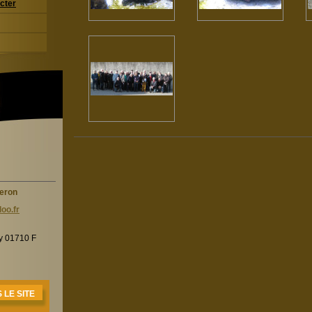
cter
heron
oo.f
r
ry 01710 F
LE SITE