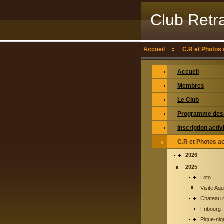
Club Retr
Accueil
C.R et Photos 
Accueil
Membres
Le Club
Programme des 
Inscription activ
C.R et Photos ac
2026
2025
Loto
Visite Aqu
Chateau 
Fribourg
Pique-niq