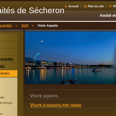
Accueil
Plan du site
R
aités de Sécheron
Amitié et
activités
2025
Visite Aquatis
activités
ités
tivités
V
ISITE AQUATIS
atis
de Morges
V
ISITE D’AQUATIS.PDF (92944)
ue