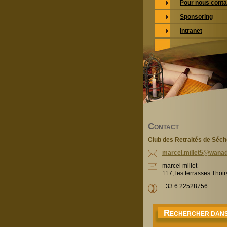
Pour nous conta
Sponsoring
Intranet
C
ONTACT
Club des Retraités de Séc
marcel.m
illet5@w
anad
marcel millet
117, les terrasses Thoi
+33 6 22528756
R
ECHERCHER DANS 