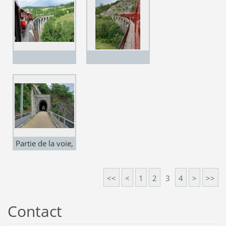
Partie de la voie,
amenagée pour
les piétons
<<
<
1
2
3
4
>
>>
Contact