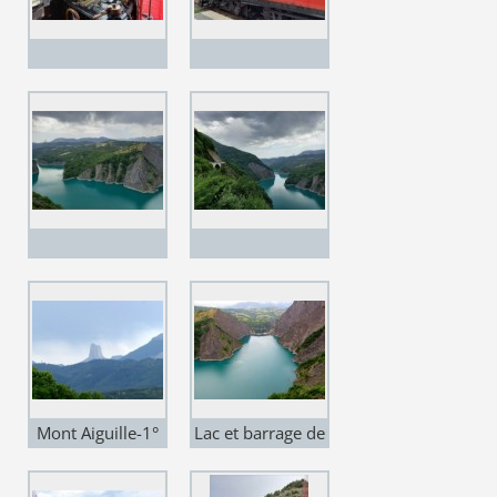
Mont Aiguille-1°
Lac et barrage de
ascencion en
Monteynard
1492 !!